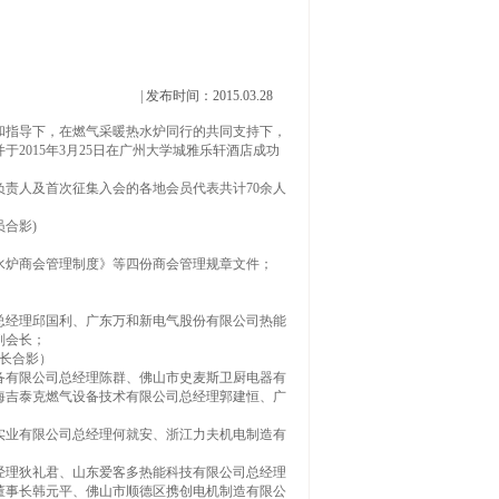
| 发布时间：2015.03.28
和指导下，在燃气采暖热水炉同行的共同支持下，
2015年3月25日在广州大学城雅乐轩酒店成功
责人及首次征集入会的各地会员代表共计70余人
合影)
。
水炉商会管理制度》等四份商会管理规章文件；
总经理邱国利、广东万和新电气股份有限公司热能
副会长；
长合影）
备有限公司总经理陈群、佛山市史麦斯卫厨电器有
海吉泰克燃气设备技术有限公司总经理郭建恒、广
实业有限公司总经理何就安、浙江力夫机电制造有
经理狄礼君、山东爱客多热能科技有限公司总经理
董事长韩元平、佛山市顺德区携创电机制造有限公