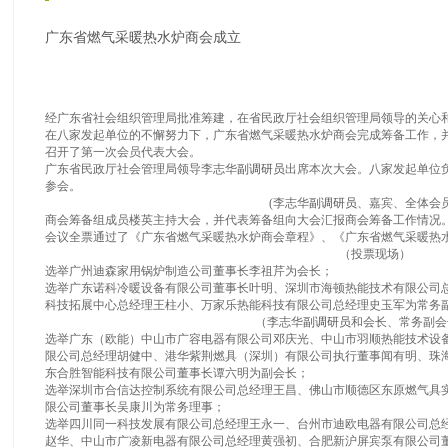
广东省燃气采暖热水炉商会成立
经广东省社会组织管理局批准筹建，在省民政厅社会组织管理局领导的关心
在八家发起单位的不懈努力下，广东省燃气采暖热水炉商会完成筹备工作，并于
召开了第一次会员代表大会。
广东省民政厅社会管理局领导李志华
副调研员
出席本次大会。八家发起单位负
参会。
(李志华
副调研员
、嘉宾、全体会员
商会筹备组成员楼英主持大会，并代表筹备组向大会汇报商会筹备工作情况
会议全票通过了《广东省燃气采暖热水炉商会章程》、《广东省燃气采暖热
（投票现场）
选举广州迪森家用锅炉制造公司董事长李祖芹为会长；
选举广东诺科冷暖设备有限公司董事长叶明、深圳市海顿热能技术有限公司
科技拓展中心总经理王柱小、万家乐热能科技有限公司总经理史玉军为常务
（李志华
副调研员
和会长、常务副会
选举广东（欧能）中山市广容电器有限公司邓庆光、中山市羽顺热能技术设
限公司总经理胡健中、港华紫荆燃具（深圳）有限公司执行董事闻有明、珠
东合胜智能科技有限公司董事长谭六明为副会长；
选举深圳市合信达控制系统有限公司总经理王昌、佛山市顺德区东原燃气具
限公司董事长吴康川为常务理事；
选举四川同一科技发展有限公司总经理王永一、台州市迪欧电器有限公司总
赵华、中山市广凌新电器有限公司总经理黄强初、合肥新沪屏宾泵有限公司