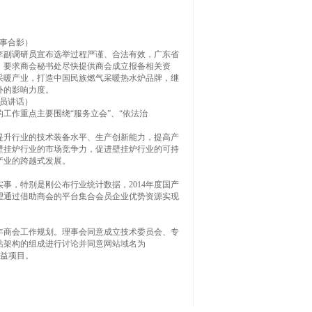
事合影）
李
副调研员
宣布选举过程严谨、合法有效，广东省
，要求商会秘书处尽快提供商会成立报备相关资
采暖产业，打造中国民族燃气采暖热水炉品牌，继
外的影响力度。
员
讲话）
工作重点主要围绕“服务立会”、“依法治
提升行业的技术装备水平、生产创新能力，提高产
壁挂炉行业的市场竞争力，促进壁挂炉行业的可持
产业的跨越式发展。
事，特别是刚公布行业统计数据，2014年度国产
望通过借助商会的平台集合会员企业优势资源实现
5年商会工作规划。理事会同意成立技术委员会、专
站架构的组成进行讨论并同意网站域名为
公益项目。