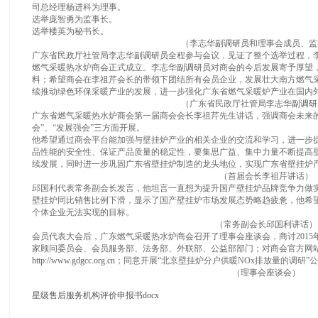
司总经理杨进科为理事。
选举庞智勇为监事长。
选举楼英为秘书长。
（李志华
副调研员
和理事会成员、监
广东省民政厅社管局李志华
副调研员
全程参与会议，见证了整个选举过程，
燃气采暖热水炉商会正式成立。李志华
副调研员
对商会的今后发展寄予厚望
料；希望商会在李祖芹会长的带领下团结所有会员企业，发展壮大南方燃气
续推动绿色环保采暖产业的发展，进一步强化广东省燃气采暖炉产业在国内
（广东省民政厅社管局李志华
副调研
广东省燃气采暖热水炉商会第一届商会会长李祖芹先生讲话，强调商会未来的
会”、“发展强会”三方面开展。
他希望通过商会平台能加强与壁挂炉产业的相关企业的交流和学习，进一步
品性能的安全性、保证产品质量的稳定性，要集思广益、集中力量不断提高
续发展，同时进一步巩固广东省壁挂炉制造的龙头地位，实现广东省壁挂炉
（首届会长李祖芹讲话）
邱国利代表常务副会长发言，他坦言一直想为提升国产壁挂炉品牌竞争力做实
壁挂炉同比销售比例下滑，显示了国产壁挂炉市场发展态势略趋疲惫，他希
个体企业无法实现的目标。
（常务副会长邱国利讲话）
会员代表大会后，广东燃气采暖热水炉商会召开了理事会座谈会，商讨201
家顾问委员会、会员服务部、法务部、外联部、公益部部门；对商会官方网
http://www.gdgcc.org.cn
；同意开展“北京壁挂炉分户供暖NOx排放量的调研”
（理事会座谈会）
星级售后服务机构评价申报书docx