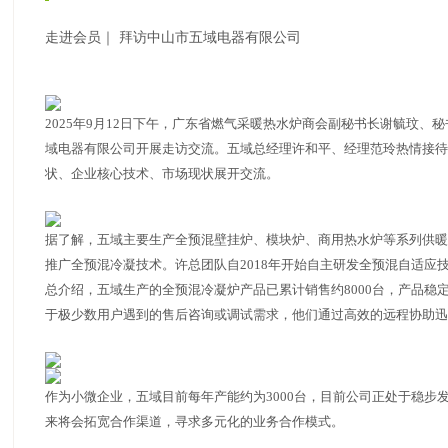
走进会员｜ 拜访中山市五域电器有限公司
2025年9月12日下午，广东省燃气采暖热水炉商会副秘书长谢毓玟、
域电器有限公司开展走访交流。五域总经理许和平、经理范玲热情接待
状、企业核心技术、市场现状展开交流。
据了解，五域主要生产全预混壁挂炉、模块炉、商用热水炉等系列供暖
推广全预混冷凝技术。许总团队自2018年开始自主研发全预混自适应
总介绍，五域生产的全预混冷凝炉产品已累计销售约8000台，产品稳
于极少数用户遇到的售后咨询或调试需求，他们通过高效的远程协助迅
作为小微企业，五域目前每年产能约为3000台，目前公司正处于稳步
来将会拓宽合作渠道，寻求多元化的业务合作模式。